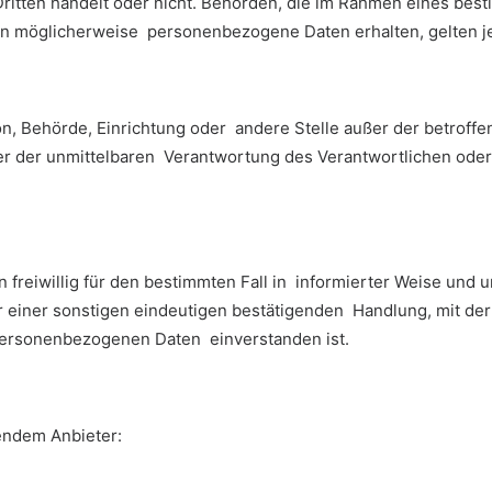
 Dritten handelt oder nicht. Behörden, die im Rahmen eines b
n möglicherweise personenbezogene Daten erhalten, gelten je
rson, Behörde, Einrichtung oder andere Stelle außer der betrof
er der unmittelbaren Verantwortung des Verantwortlichen oder 
on freiwillig für den bestimmten Fall in informierter Weise un
einer sonstigen eindeutigen bestätigenden Handlung, mit der 
 personenbezogenen Daten einverstanden ist.
gendem Anbieter: