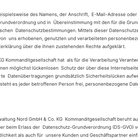
ispielsweise des Namens, der Anschrift, E-Mail-Adresse oder
z-Grundverordnung und in Übereinstimmung mit den für die Gr
fischen Datenschutzbestimmungen. Mittels dieser Datenschut
r von uns erhobenen, genutzten und verarbeiteten personenbe
zerklärung über die ihnen zustehenden Rechte aufgeklärt.
Kommanditgesellschaft hat als für die Verarbeitung Verantwo
en möglichst lückenlosen Schutz der über diese Internetsei
rte Datenübertragungen grundsätzlich Sicherheitslücken aufwe
teht es jeder betroffenen Person frei, personenbezogene Date
altung Nord GmbH & Co. KG Kommanditgesellschaft beruht auf d
ber beim Erlass der Datenschutz-Grundverordnung (DS-GVO) 
tlichkeit als auch für unsere Kunden und Geschäftspartner einf